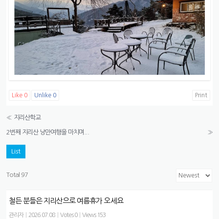
Like
0
Unlike
0
Print
«
지리산학교
2번째 지리산 낭만여행을 마치며...
»
List
Total 97
철든 분들은 지리산으로 여름휴가 오세요
관리자
|
2026.07.08
|
Votes 0
|
Views 153