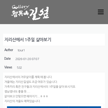
Skip to content
Menu
지리산에서 1주일 살아보기
Author
tour1
Date
2026-01-20 07:07
Views
532
지리산에서의 겨우살이를 계획 해 봅니다.
겨울에는 지리산길섶도 조금 여유가 있습니다.
가족끼리 혹은 친구들과 지리산에서의 1주일을 살아 보시지요.
썸남썸녀도 좋을 듯.....
살아보고 안맞으면 헤어지기....ㅎㅎㅎ
지리산의 겨울도 매력있습니다.