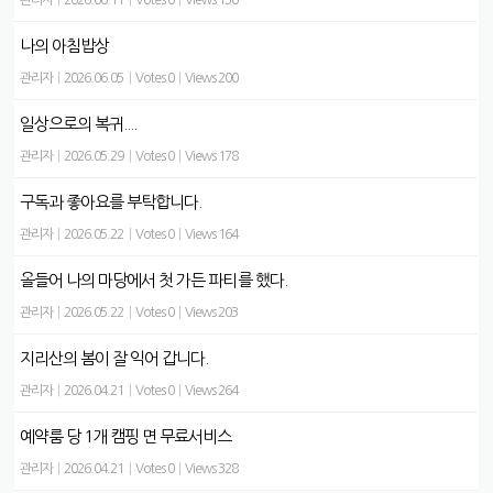
관리자
|
2026.06.11
|
Votes 0
|
Views 150
나의 아침밥상
관리자
|
2026.06.05
|
Votes 0
|
Views 200
일상으로의 복귀....
관리자
|
2026.05.29
|
Votes 0
|
Views 178
구독과 좋아요를 부탁합니다.
관리자
|
2026.05.22
|
Votes 0
|
Views 164
올들어 나의 마당에서 첫 가든 파티를 했다.
관리자
|
2026.05.22
|
Votes 0
|
Views 203
지리산의 봄이 잘 익어 갑니다.
관리자
|
2026.04.21
|
Votes 0
|
Views 264
예약룸 당 1개 캠핑 면 무료서비스
관리자
|
2026.04.21
|
Votes 0
|
Views 328