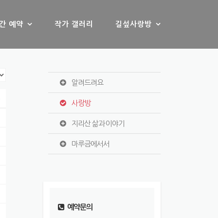
간 예약
작가 갤러리
길섶사랑방
알려드려요
s
사랑방
지리산 삶과 이야기
마루금에서서
예약문의