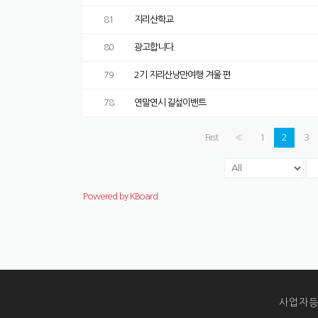
81
지리산학교
80
광고합니다.
79
2기 지리산낭만여행 겨울 편
78
연말연시 길섶이밴트
First
«
1
2
3
Powered by KBoard
사업자등록