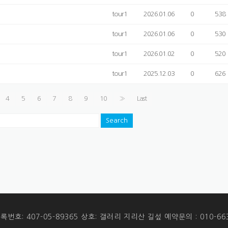
tour1
2026.01.06
0
538
tour1
2026.01.06
0
530
tour1
2026.01.02
0
520
tour1
2025.12.03
0
626
4
5
6
7
8
9
10
»
Last
Search
번호: 407-05-89365 상호: 갤러리 지리산 길섶 예약문의 : 010-663