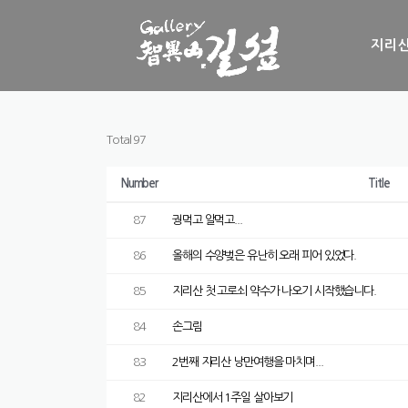
Skip to content
지리산
Total 97
Number
Title
87
궝먹고 알먹고...
86
올해의 수양벚은 유난히 오래 피어 있었다.
85
지리산 첫 고로쇠 약수가 나오기 시작했습니다.
84
손그림
83
2번째 지리산 낭만여행을 마치며...
82
지리산에서 1주일 살아보기