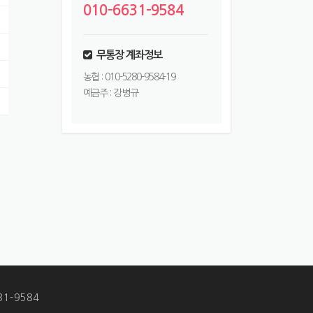
010-6631-9584
무통장 계좌정보
농협 : 010-5280-9584-19
예금주 : 강병규
1-9584