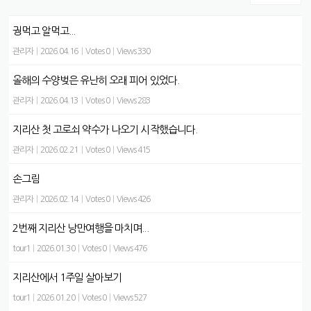
궝먹고 알먹고...
관리자
|
2026.04.16
|
Votes 0
|
Views 330
올해의 수양벚은 유난히 오래 피어 있었다.
관리자
|
2026.04.13
|
Votes 0
|
Views 283
지리산 첫 고로쇠 약수가 나오기 시작했습니다.
관리자
|
2026.02.21
|
Votes 0
|
Views 415
손그림
관리자
|
2026.02.14
|
Votes 0
|
Views 426
2번째 지리산 낭만여행을 마치며...
tour1
|
2026.01.30
|
Votes 0
|
Views 476
지리산에서 1주일 살아보기
tour1
|
2026.01.20
|
Votes 0
|
Views 527