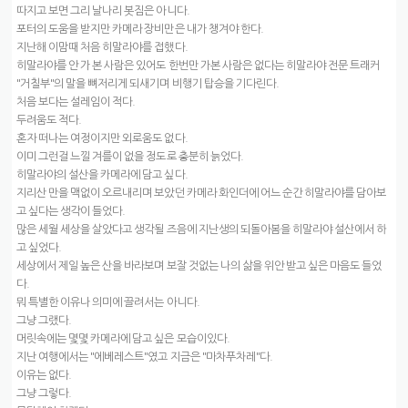
따지고 보면 그리 날나리 봇짐은 아니다.
포터의 도움을 받지만 카메라 장비만은 내가 챙겨야 한다.
지난해 이맘때 처음 히말라야를 접했다.
히말라야를 안 가 본 사람은 있어도 한번만 가본 사람은 없다는 히말라야 전문 트래커
"거칠부"의 말을 뼈저리게 되새기며 비행기 탑승을 기다린다.
처음 보다는 설레임이 적다.
두려움도 적다.
혼자 떠나는 여정이지만 외로움도 없다.
이미 그런걸 느낄 겨를이 없을 정도로 충분히 늙었다.
히말라야의 설산을 카메라에 담고 싶다.
지리산 만을 맥없이 오르내리며 보았던 카메라 화인더에 어느 순간 히말라야를 담아보
고 싶다는 생각이 들었다.
많은 세월 세상을 살았다고 생각될 즈음에 지난생의 되돌아봄을 히말라야 설산에서 하
고 싶었다.
세상에서 제일 높은 산을 바라보며 보잘 것없는 나의 삶을 위안 받고 싶은 마음도 들었
다.
뭐 특별한 이유나 의미에 끌려서는 아니다.
그냥 그랬다.
머릿속에는 몇몇 카메라에 담고 싶은 모습이있다.
지난 여행에서는 "에베레스트"였고 지금은 "마차푸차레"다.
이유는 없다.
그냥 그렇다.