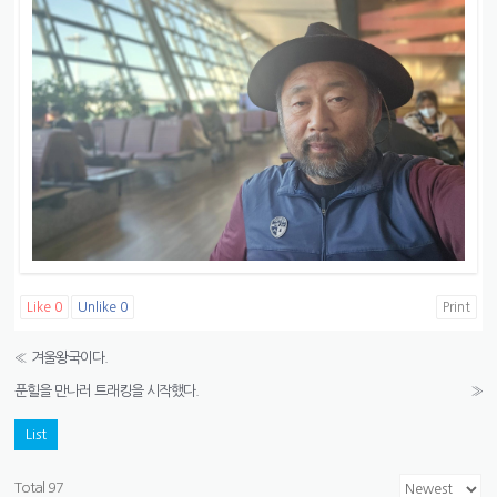
Like
0
Unlike
0
Print
«
겨울왕국이다.
푼힐을 만나러 트래킹을 시작했다.
»
List
Total 97