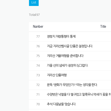
List
Total 97
Number
Title
77
정령치 차량통행이 통제
76
지금 지리산뱀사골 단풍은 절정입니다.
75
지리산 겨울여행을 준비합니다
74
가을 산의 냄새가 굉장히 싱그럽다.
73
지리산 단풍여행
72
문뜩 "문화가 무었인가?."라는 생각을 한다.
71
수양벗은 낙옆을 다 떨구었고 얼룩무늬 억새가 꽃을 
70
추석 다음날을 맞습니다.