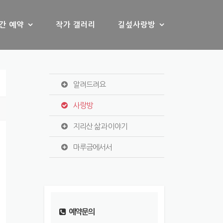
간 예약
작가 갤러리
길섶사랑방
알려드려요
사랑방
지리산 삶과 이야기
마루금에서서
예약문의