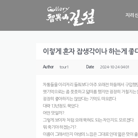
Skip to content
지리산
이렇게 혼자 잡생각이나 하는게 좋다.
Author
tour1
Date
2024-10-24 04:01
차통들을 이리저리 들춰보다 아주 오래전 하동에서 구입했던 
옛기억으로는 좀 풋풋하고 덟떠름 했지만 굉장히 거칠지는 
굉장히 좋아하지는 않았다는 기억도 떠오른다.
대략 13년정도 묵었다.
어떤 맛일까?.
그렇게 보이차 처럼 오래 묵혀도 되는 차인지도 모르겠다.
뭐 죽기야 하겠는가?.
이름이 그래서인지 야생의 느낌은 그대로 인데 떫은 맛이 줄