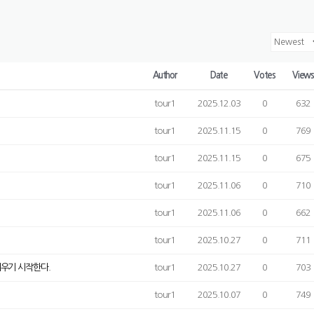
Author
Date
Votes
View
tour1
2025.12.03
0
632
tour1
2025.11.15
0
769
tour1
2025.11.15
0
675
tour1
2025.11.06
0
710
tour1
2025.11.06
0
662
tour1
2025.10.27
0
711
피우기 시작한다.
tour1
2025.10.27
0
703
tour1
2025.10.07
0
749