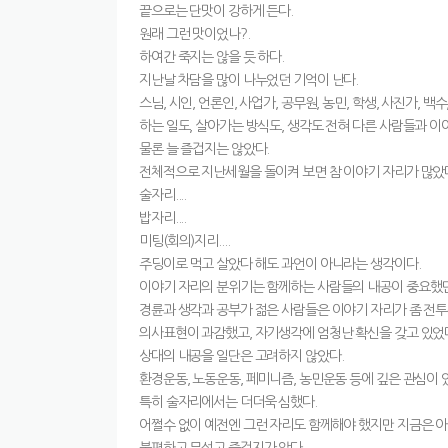
끝으로는 단맛이 강하게 든다.
원래 그런 맛이었나?.
하여간 죽지는 않을 듯 하다.
지난날 차담을 많이 나누었던 기억이 난다.
스님, 시인, 언론인, 사업가, 공무원, 농민, 학생, 사진가, 백수,
하는 일도, 살아가는 방식도, 생각도 전혀 다른 사람들과 이
물론 늘 즐겁지는 않았다.
전체적으로 지난세월을 돌이켜 보면 참 이야기 자리가 많았
술자리....
밥자리....
미팅(회의)지리....
주딩이로 먹고 살았다 해도 과언이 아니라는 생각이다.
이야기 자리의 분위기는 함께하는 사람들의 내공이 중요했던
경륜과 생각과 공부가 젊은 사람들은 이야기 자리가 좀 전투
의사표현이 과감했고, 자기생각에 엄청난 확신을 갖고 있었
상대의 내공을 일단은 고려하지 않았다.
환경운동, 노동운동, 페미니즘, 농민운동 등에 깊은 관심이
특히 술자리에서는 더더욱 심했다.
어쩔수 없이 예전엔 그런 자리도 함께해야 했지만 지금은 아