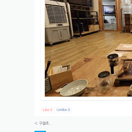
Like
0
Unlike
0
«
구절초...