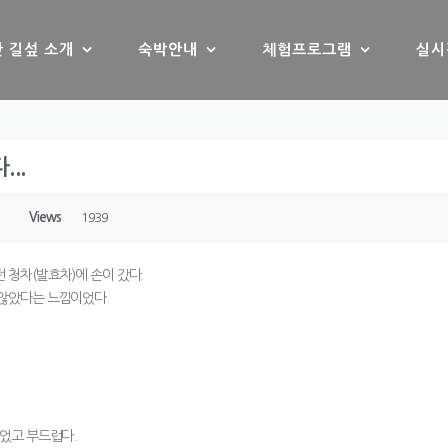
 길섶 소개
숙박안내
체험프로그램
실시
..
Views
1939
청차(발효차)에 손이 갔다.
않았다는 느낌이었다.
었고 부드럽다.