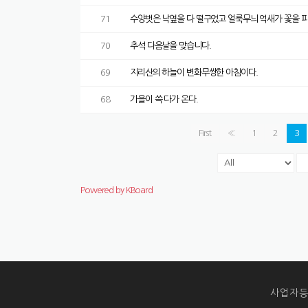
71
수양벗은 낙옆을 다 떨구었고 얼룩무늬 억새가 꽃을 
70
추석 다음날을 맞습니다.
69
지리산의 하늘이 변화무쌍한 아침이다.
68
가을이 쓱 다가 온다.
First
«
1
2
3
Powered by KBoard
사업자등록