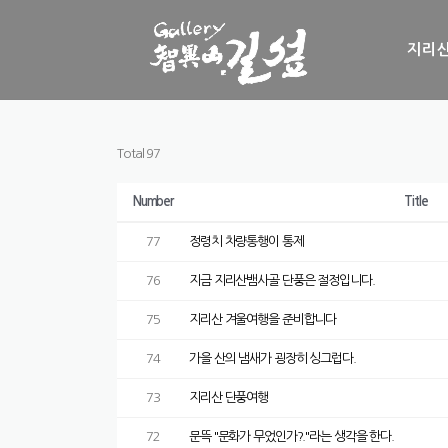
Skip to content
지리산
Total 97
Number
Title
77
정령치 차량통행이 통제
76
지금 지리산뱀사골 단풍은 절정입니다.
75
지리산 겨울여행을 준비합니다
74
가을 산의 냄새가 굉장히 싱그럽다.
73
지리산 단풍여행
72
문뜩 "문화가 무었인가?."라는 생각을 한다.