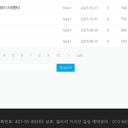
피우기 시작한다.
tour1
2025.10.27
0
704
tour1
2025.10.07
0
750
tour1
2025.09.26
0
840
tour1
2025.09.15
0
793
4
5
6
7
8
9
10
»
Last
Search
번호: 407-05-89365 상호: 갤러리 지리산 길섶 예약문의 : 010-663