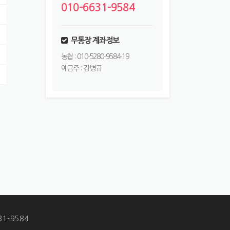
010-6631-9584
무통장 계좌정보
농협 : 010-5280-9584-19
예금주 : 강병규
1-9584