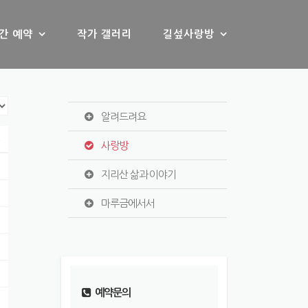
간 예약
작가 갤러리
길섶사랑방
알려드려요
s
사랑방
지리산 삶과 이야기
마루금에서서
예약문의