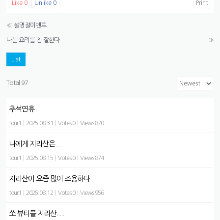
Like
0
Unlike
0
Print
«
설명절이벤트
나는 요리를 참 잘한다.
»
List
Total 97
추석연휴
tour1
|
2025.08.31
|
Votes 0
|
Views 870
나에게 지리산은.....
tour1
|
2025.08.15
|
Votes 0
|
Views 874
지리산이 요즘 많이 조용하다.
tour1
|
2025.08.12
|
Votes 0
|
Views 956
쏘 뷰티플 지리산.....