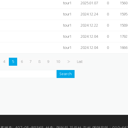
tour1
2025.01.07
0
1560
tour1
2024.12.24
0
1595
tour1
2024.12.22
0
1589
tour1
2024.12.04
0
1792
tour1
2024.12.04
0
1666
4
5
6
7
8
9
10
»
Last
Search