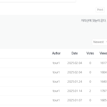
Print
지리산에 첫눈이 온다.
Author
Date
Votes
View
tour1
2025.02.04
0
1617
tour1
2025.02.04
0
1684
tour1
2025.01.24
0
1640
tour1
2025.01.14
2
1797
tour1
2025.01.07
0
1605