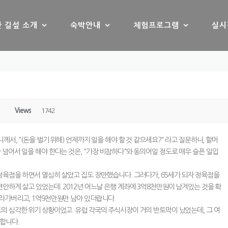
 길섶 소개
숙박안내
체험프로그램
실시
Views
1742
께서, "(돈을 벌기 위해) 언제까지 일을 해야 할 것 같으세요?" 라고 질문하니, 할머
 넘어서 일을 해야 한다는 것은, "가장 비참하다"와 동의어일 정도로 매우 슬픈 일입
정육점을 하면서 열심히 살았고 집도 장만했습니다. 그러다가, 65세가 되자 정육점을
편안하게 살고 있었는데. 2012년 어느날 은행 계좌에 3억8천만원이 남겨있는 것을 확
날라가버리고, 1억9천만원만 남아 있더랍니다.
도의 심각한 위기 상황이었고. 유럽 각국의 주식시장이 거의 반토막이 났었는데, 그 여
합니다.