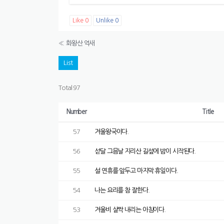
Like
0
Unlike
0
«
화왕산 억새
List
Total 97
Number
Title
57
겨울왕국이다.
56
섣달 그믐날 지리산 길섶에 밤이 시작된다.
55
설 연휴를 앞두고 마지막 휴일이다.
54
나는 요리를 참 잘한다.
53
겨울비 살짝 내리는 아침이다.