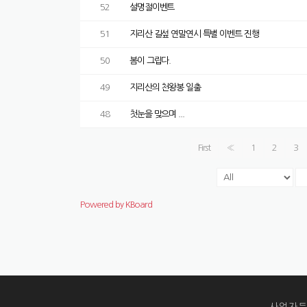
52
설명절이벤트
51
지리산 길섶 연말연시 특별 이벤트 진행
50
봄이 그립다.
49
지리산의 천왕봉 일출
48
첫눈을 맞으며 ...
First
«
1
2
3
Powered by KBoard