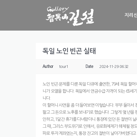
Skip to content
지리산
독일 노인 빈곤 실태
Author
tour1
Date
2024-11-29 06:32
노인 빈곤 문제를 다룬 독일 다큐에 출연한, 79세 독일 할머니
니가 오열을 합니다. 독일에서 연금수급 자격이 되는 65세가
니다.
이 할머니 사연을 좀 더 들어보면 이렇습니다. 부부 둘이서 
팔고 그 돈으로 노후를 보내기로 했습니다. 그렇게 몇 년을 
인하고, 1달간 휴가를 다녀왔더니 통장에 있던 돈 절반이 
그 때, 그리스 부도위기로 인해서, 유로화체제가 해체될 정
파로 투자 계좌였는지, 통장 잔고의 절반이 날아가버렸다고 