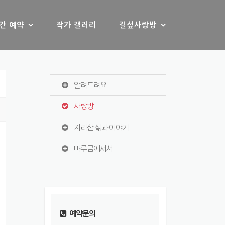
간 예약
작가 갤러리
길섶사랑방
알려드려요
사랑방
지리산 삶과 이야기
마루금에서서
예약문의