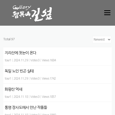
Skip to content
Menu
Total 97
지리산에 첫눈이 온다.
tour1
|
2024.11.29
|
Votes 0
|
Views 1684
독일 노인 빈곤 실태
tour1
|
2024.11.29
|
Votes 0
|
Views 1742
화왕산 억새
tour1
|
2024.11.18
|
Votes 0
|
Views 1857
통영 장사도에서 만난 작품들