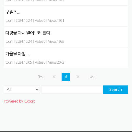
구절초...
tour1
|
2024.10.24
|
Votes 0
|
Views 1921
다방을 다시 열어보려 한다.
tour1
|
2024.10.24
|
Votes 0
|
Views 1993
가을날 아침.....
tour1
|
2024.10.05
|
Votes 0
|
Views 2072
First
«
6
»
Last
Search
Powered by KBoard