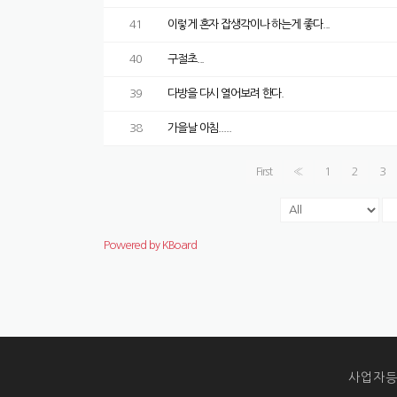
41
이렇게 혼자 잡생각이나 하는게 좋다...
40
구절초...
39
다방을 다시 열어보려 한다.
38
가을날 아침.....
First
«
1
2
3
Powered by KBoard
사업자등록