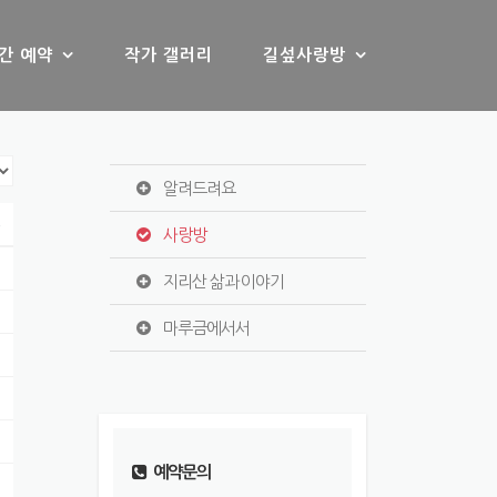
간 예약
작가 갤러리
길섶사랑방
알려드려요
s
사랑방
지리산 삶과 이야기
마루금에서서
예약문의