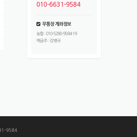
010-6631-9584
무통장 계좌정보
농협 : 010-5280-9584-19
예금주 : 강병규
1-9584