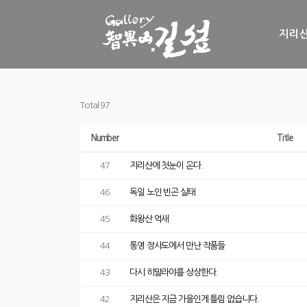
Skip to content
지리산
Total 97
Number
Title
47
지리산에 첫눈이 온다.
46
독일 노인 빈곤 실태
45
화왕산 억새
44
통영 장사도에서 만난 작품들
43
다시 히말라야를 상상한다.
42
지리산은 지금 가을인게 틀림 없습니다.