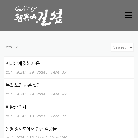
Skip to content
Menu
Total 97
지리산에 첫눈이 온다.
tour1
|
2024.11.29
|
Votes 0
|
Views 1684
독일 노인 빈곤 실태
tour1
|
2024.11.29
|
Votes 0
|
Views 1744
화왕산 억새
tour1
|
2024.11.18
|
Votes 0
|
Views 1859
통영 장사도에서 만난 작품들