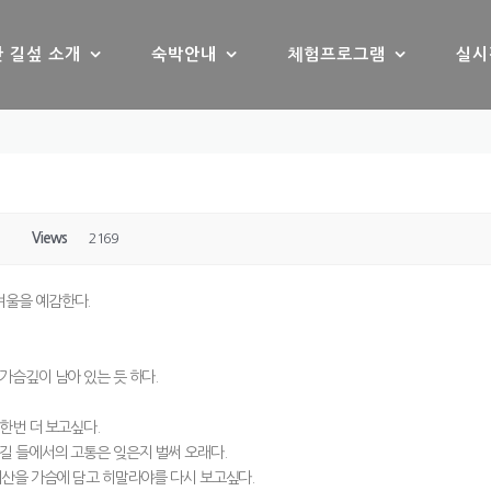
 길섶 소개
숙박안내
체험프로그램
실시
Views
2169
겨울을 예감한다.
가슴깊이 남아 있는 듯 하다.
한번 더 보고싶다.
길 들에서의 고통은 잊은지 벌써 오래다.
리산을 가슴에 담고 히말라야를 다시 보고싶다.