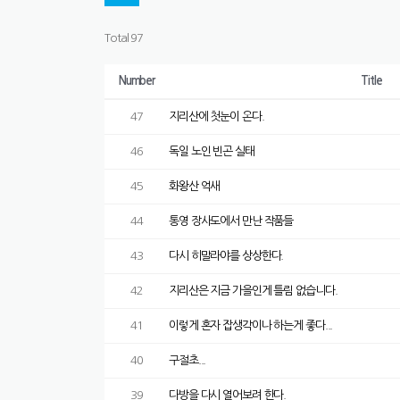
Total 97
Number
Title
47
지리산에 첫눈이 온다.
46
독일 노인 빈곤 실태
45
화왕산 억새
44
통영 장사도에서 만난 작품들
43
다시 히말라야를 상상한다.
42
지리산은 지금 가을인게 틀림 없습니다.
41
이렇게 혼자 잡생각이나 하는게 좋다...
40
구절초...
39
다방을 다시 열어보려 한다.