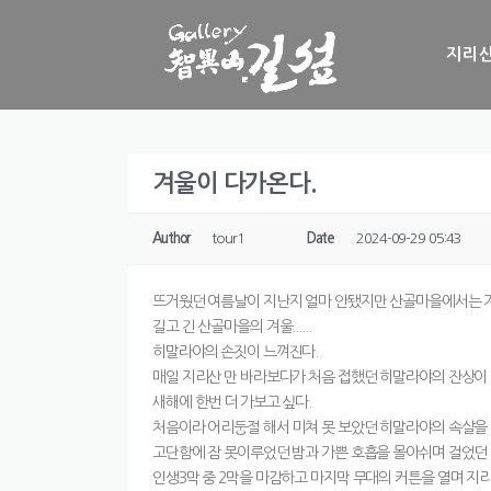
Skip to content
지리산
겨울이 다가온다.
Author
tour1
Date
2024-09-29 05:43
뜨거웠던 여름날이 지난지 얼마 안됐지만 산골마을에서는 
길고 긴 산골마을의 겨울......
히말라야의 손짓이 느껴진다.
매일 지리산 만 바라보다가 처음 접했던 히말라야의 잔상이 
새해에 한번 더 가보고 싶다.
처음이라 어리둥절 해서 미쳐 못 보았던 히말라야의 속살을 
고단함에 잠 못이루었던 밤과 가쁜 호흡을 몰아쉬며 걸었던 
인생3막 중 2막을 마감하고 마지막 무대의 커튼을 열며 지