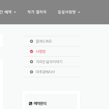
간 예약
작가 갤러리
길섶사랑방
알려드려요
사랑방
지리산 삶과 이야기
마루금에서서
예약문의