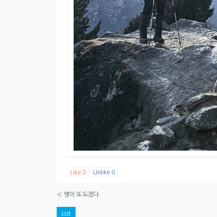
Like
0
Unlike
0
«
병이 또 도졌다.
List