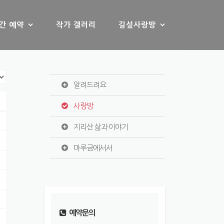
간 예약
작가 갤러리
길섶사랑방
알려드려요
s
사랑방
지리산 삶과 이야기
마루금에서서
예약문의