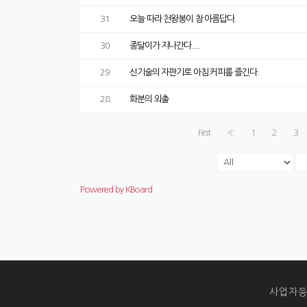
31
오늘 따라 천왕봉이 참 아름답다.
30
종달이가 지나간다....
29
신기술의 자판기로 아침 커피를 즐긴다.
28
화분의 외출
First
«
1
2
3
Powered by KBoard
사업자등록