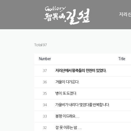
Skip to content
지리산
Total 97
Number
Title
37
지리산에서 왕족들의 만찬이 있었다.
36
겨울이 다가온다.
35
병이 또 도졌다.
34
가을비가 내리다 멎었다를 반복합니다.
33
봉평 이드래요.....
32
잠 못 이루는 밤......