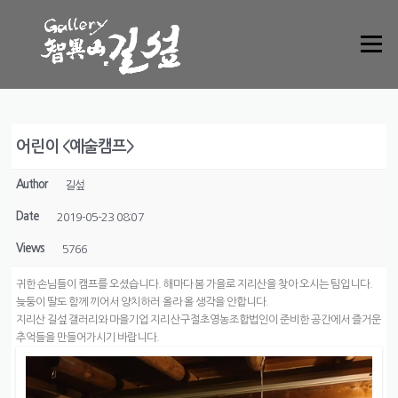
Skip to content
Menu
어린이 <예술캠프>
Author
길섶
Date
2019-05-23 08:07
Views
5766
귀한 손님들이 캠프를 오셨습니다. 해마다 봄 가을로 지리산을 찾아 오시는 팀입니다.
늦둥이 딸도 함께 끼어서 양치하러 올라 올 생각을 안합니다.
지리산 길섶 갤러리와 마을기업 지리산구절초영농조합법인이 준비한 공간에서 즐거운
추억들을 만들어가시기 바랍니다.