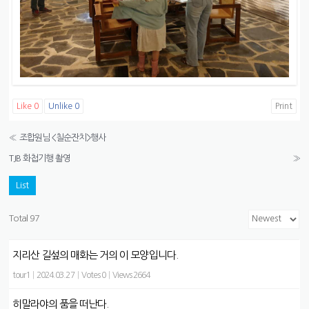
Like
0
Unlike
0
Print
«
조합원님 <칠순잔치>행사
TJB 화첩기행 촬영
»
List
Total 97
지리산 길섶의 매화는 거의 이 모양입니다.
tour1
|
2024.03.27
|
Votes 0
|
Views 2664
히말라야의 품을 떠난다.