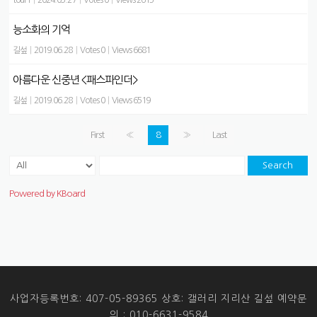
능소화의 기억
길섶
|
2019.06.28
|
Votes 0
|
Views 6681
아름다운 신중년 <패스파인더>
길섶
|
2019.06.28
|
Votes 0
|
Views 6519
First
«
8
»
Last
Search
Powered by KBoard
사업자등록번호: 407-05-89365 상호: 갤러리 지리산 길섶 예약문
의 : 010-6631-9584