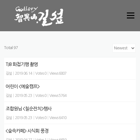
Skip to content
Menu
Total 97
TJB 화첩기행 촬영
길섶
|
2019.06.14
|
Votes 0
|
Views 6807
어린이 <예술캠프>
길섶
|
2019.05.23
|
Votes 0
|
Views 5764
조합원님 <칠순잔치>행사
길섶
|
2019.05.23
|
Votes 0
|
Views 6410
<숲속카페> 시식회 풍경