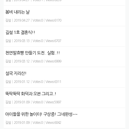
길섶
|
2019.04.27
|
Votes 1
|
Views 6659
봄비 내리는 날
길섶
|
2019.04.27
|
Votes 0
|
Views 6170
길섶 1호 결혼식!!
길섶
|
2019.03.13
|
Votes 0
|
Views 6707
천연발효빵 만들기 도전.. 실험..!!
길섶
|
2019.03.12
|
Votes 0
|
Views 6999
설국 지리산!
길섶
|
2019.01.12
|
Votes 0
|
Views 6311
뚝딱뚝딱 화덕과 오븐 그리고..!
길섶
|
2019.01.09
|
Votes 0
|
Views 5997
아이들을 위한 놀이터! 구상중! 그네완성~~
길섶
|
2019.01.09
|
Votes 0
|
Views 6042