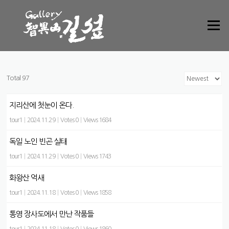
Skip to content
Menu
Total 97
지리산에 첫눈이 온다.
tour1
|
2024.11.29
|
Votes 0
|
Views 1684
독일 노인 빈곤 실태
tour1
|
2024.11.29
|
Votes 0
|
Views 1743
화왕산 억새
tour1
|
2024.11.18
|
Votes 0
|
Views 1858
통영 장사도에서 만난 작품들