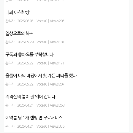
관리자
|
2026.06.11
|
Votes 0
|
Views 153
나의 아침밥상
관리자
|
2026.06.05
|
Votes 0
|
Views 203
일상으로의 복귀....
관리자
|
2026.05.29
|
Votes 0
|
Views 181
구독과 좋아요를 부탁합니다.
관리자
|
2026.05.22
|
Votes 0
|
Views 171
올들어 나의 마당에서 첫 가든 파티를 했다.
관리자
|
2026.05.22
|
Votes 0
|
Views 207
지리산의 봄이 잘 익어 갑니다.
관리자
|
2026.04.21
|
Votes 0
|
Views 268
예약룸 당 1개 캠핑 면 무료서비스
관리자
|
2026.04.21
|
Votes 0
|
Views 336