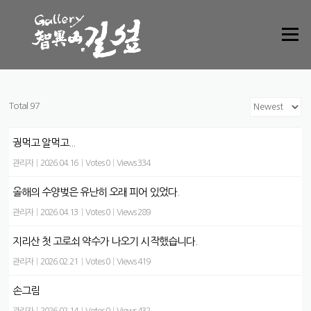
Skip to content
Menu
Total 97
궝먹고 알먹고...
관리자
|
2026.04.16
|
Votes 0
|
Views 334
올해의 수양벚은 유난히 오래 피어 있었다.
관리자
|
2026.04.13
|
Votes 0
|
Views 289
지리산 첫 고로쇠 약수가 나오기 시작했습니다.
관리자
|
2026.02.21
|
Votes 0
|
Views 419
손그림