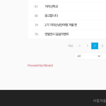
81
지리산학교
80
광고합니다.
79
2기 지리산낭만여행 겨울 편
78
연말연시 길섶이밴트
First
«
1
2
3
Powered by KBoard
사업자등록