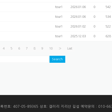
tour1
2026.01.06
0
542
tour1
2026.01.06
0
534
tour1
2026.01.02
0
522
tour1
2025.12.03
0
628
4
5
6
7
8
9
10
»
Last
Search
번호: 407-05-89365 상호: 갤러리 지리산 길섶 예약문의 : 010-663