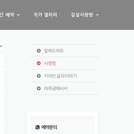
간 예약
작가 갤러리
길섶사랑방
알려드려요
s
사랑방
지리산 삶과 이야기
마루금에서서
예약문의