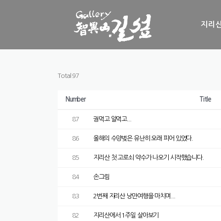
Skip to content
지리산
Total 97
Number
Title
87
궝먹고 알먹고...
86
올해의 수양벚은 유난히 오래 피어 있었다.
85
지리산 첫 고로쇠 약수가 나오기 시작했습니다.
84
손그림
83
2번째 지리산 낭만여행을 마치며...
82
지리산에서 1주일 살아보기