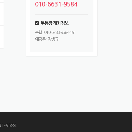
010-6631-9584
무통장 계좌정보
농협 : 010-5280-9584-19
예금주 : 강병규
1-9584