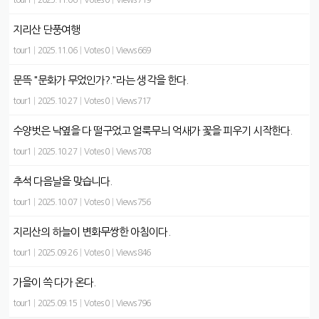
tour1
|
2025.11.06
|
Votes 0
|
Views 719
지리산 단풍여행
tour1
|
2025.11.06
|
Votes 0
|
Views 669
문뜩 "문화가 무었인가?."라는 생각을 한다.
tour1
|
2025.10.27
|
Votes 0
|
Views 717
수양벗은 낙옆을 다 떨구었고 얼룩무늬 억새가 꽃을 피우기 시작한다.
tour1
|
2025.10.27
|
Votes 0
|
Views 708
추석 다음날을 맞습니다.
tour1
|
2025.10.07
|
Votes 0
|
Views 756
지리산의 하늘이 변화무쌍한 아침이다.
tour1
|
2025.09.26
|
Votes 0
|
Views 846
가을이 쓱 다가 온다.
tour1
|
2025.09.15
|
Votes 0
|
Views 796