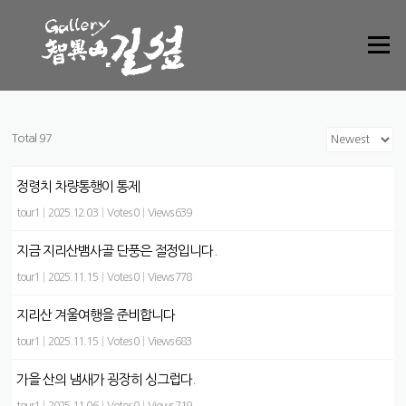
Skip to content
Menu
Total 97
정령치 차량통행이 통제
tour1
|
2025.12.03
|
Votes 0
|
Views 639
지금 지리산뱀사골 단풍은 절정입니다.
tour1
|
2025.11.15
|
Votes 0
|
Views 778
지리산 겨울여행을 준비합니다
tour1
|
2025.11.15
|
Votes 0
|
Views 683
가을 산의 냄새가 굉장히 싱그럽다.