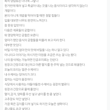
특히 양념류는 더더욱 그렇다.
한거번에 때려 넣고 푹삶아 내는 것을 나는 음식이라고 생각하지 않는다.
개밥이다.
본의 아니게 개밥을 먹어야 할 때면 정말 힘들다.
입을 대보면 너무도 완연히 느껴진다.
참 못된 입맛이다.
다음은 재료들의 궁합이다.
뭐 영양학적인 궁합은 모른다.
엄마가 했던 음식의 궁합들을 떠올려 보고 따라 한다.
대부분 맛있다.
비밀 이지만 엄마 만의 맛에 비밀을 나는 하나 알고 있다.
아니라고 이야기는 하시지만 미원을 조금은 쓰는 걸 나는 봤다.
나의 음식에는 가능하면 인공조미료는 안쓴다.
된장과 간장으로 대신하고 마른 멸치를 한 주먹 넣는 것으로 해결한다.
오늘의 요리는 얼큰 수제비다.
내 수제비는 덩어리가 크다.
씹히는 식감이 웅장하다.
식당에서 사용하는 야들야들한 수제비는 굉장히 별로다.
된장과 간장으로 물에 풀었다.
멸치,감자, 양파를 우선 넣고 냉이를 한 줌 넣었다.
고추장도 약간 넣었다.
가끔 묵은 김치를 다져 넣기도 하지만 오늘은 생략이다.
콩나물도 조금 넣었다.