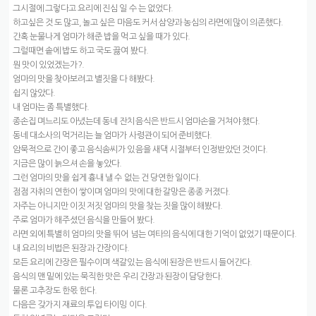
그시절에 그렇다고 요리에 진심 일 수 는 없었다.
하고싶은 것 도 많고, 놀고 싶은 마음도 커서 삼양과 농심의 라면에 많이 의존했다.
간혹 눈물나게 엄마가 해준 밥을 먹고 싶을 때가 있다.
그럴때면 솥에 밥도 하고 국도 끓여 봤다.
뭔 맛이 있었겠는가?.
엄마의 맛을 찾아보려고 별짓을 다 해봤다.
쉽지 않았다.
내 엄마는 좀 특별했다.
종손집 며느리도 아녔는데 동네 잔치음식은 반드시 엄마손을 거쳐야 했다.
동네 대소사의 먹거리는 늘 엄마가 사령관이 되어 준비했다.
암묵적으로 간이 좋고 음식솜씨가 있음을 새댁 시절부터 인정받았던 것이다.
지금은 많이 늙으셔 손을 놓았다.
그런 엄마의 맛을 쉽게 흉내 낼 수 없는 건 당연한 일이다.
점점 자취의 연한이 쌓이며 엄마의 맛에 대한 갈망은 종종 커졌다.
자주는 아니지만 이짓 저짓 엄마의 맛을 찾는 짓을 많이 해봤다.
주로 엄마가 해주셨던 음식을 만들어 봤다.
라면 외에 특별히 엄마의 맛을 뛰어 넘는 여타의 음식에 대한 기억이 없었기 때문이다.
내 요리의 비법은 된장과 간장이다.
모든 요리에 간장은 필수이며 색갈있는 음식에 된장은 반드시 들어간다.
음식의 맨 밑에 있는 묵직한 맛은 우리 간장과 된장이 담당한다.
물론 고추장도 한몫 한다.
다음은 갖가지 재료의 투입 타이밍 이다.