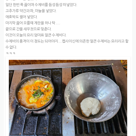
일단 한번 푹 끓이며 수제비를 듬성듬성 떠넣었다.
고추가루 약간과 파, 마늘을 넣었다.
애호박도 썰어 넣었다.
마지막 끓어 오를때 계란을 하나 탁.....
끝으로 간을 새우젓으로 맞춘다.
이것이 오늘의 요리 엄마표 얼큰 수제비다.
수제비의 품격이 이 정도는 되어야지....켑사이신에 의존한 얼큰 수제비는 요리라고 할
수 없다.
ㅋㅋㅋ